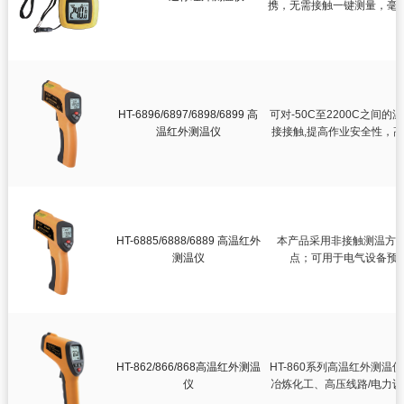
携，无需接触一键测量，毫

红外测温仪

双激光红外测温仪

高温红外测温仪

迷你红外测温仪
HT-6896/6897/6898/6899 高
可对-50C至2200C之
智慧健康
温红外测温仪
接接触,提高作业安全性，
测绘测距仪
环境测试仪
HT-6885/6888/6889 高温红外
本产品采用非接触测温方
测温仪
点；可用于电气设备预
HT-862/866/868高温红外测温
HT-860系列高温红外测
仪
冶炼化工、高压线路/电力