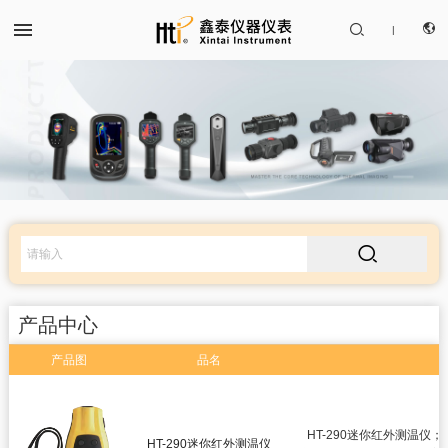


|
CN
产品中心
EN

解决方案
服务支持
产品中心
关于我们
产品图
品名
红外热成像仪
联系我们
红外测温仪
HT-290迷你红外测温
HT-290迷你红外测温仪