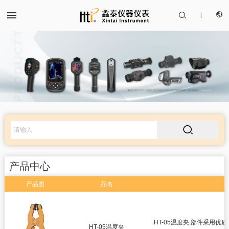


|
CN
产品中心
EN

解决方案
服务支持
产品中心
关于我们
产品图
品名
红外热成像仪
联系我们
红外测温仪
HT-05温度夹,部件采用
HT-05温度夹