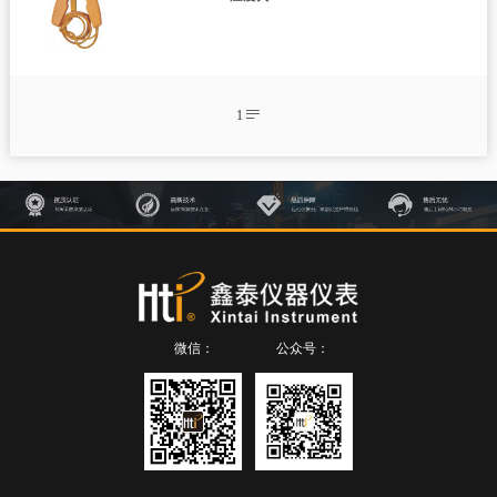
智慧健康
测绘测距仪
环境测试仪
1


温湿度计

温度夹

温湿度记录仪

微波泄漏探测仪

电子歧管仪

热电偶温度计

检测仪
微信：
公众号：

尘埃粒子计数器

风速仪

数字差压计

蓝牙压力计

内窥镜