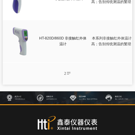
智慧健康
高；告别传统测温的繁琐，
超

耳温计

非接触红外体温计
测绘测距仪
HT-820D/860D 非接触红外体
本系列非接触红外体温计，
温计
高；告别传统测温的繁琐，
超
环境测试仪
2
