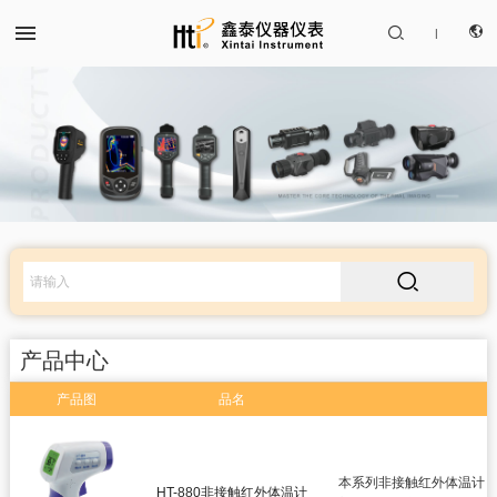


|
CN
产品中心
EN

解决方案
服务支持
产品中心
关于我们
产品图
品名
红外热成像仪
联系我们
红外测温仪
本系列非接触红外体温计，
HT-880非接触红外体温计