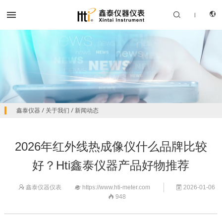


|
CN
产品中心
鑫泰仪器
/
关于我们
/
新闻动态
EN
解决方案
2026年红外线热成像仪什么品牌比较
服务支持
好？Hti鑫泰仪器产品好物推荐
关于我们
鑫泰仪器仪表
https://www.hti-meter.com
2026-01-06



联系我们
948
