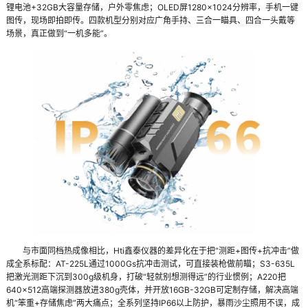
锂电池+32GB大容量存储，户外零焦虑；OLED屏1280×1024分辨率，手机一键
图传，现场即拍即传。四款机型分别对应广角手持、三合一瞄具、四合一头戴等
场景，真正做到“一机多能”。
与市面同档热成像相比，Hti鑫泰仪器的差异化在于把“测距+图传+抗冲击”做
成全系标配：AT-225L通过1000Gs抗冲击测试，可直接装枪做前瞄；S3-635L
把激光测距下沉到300g级机身，打破“轻就别想测得远”的行业惯例；A220把
640×512高端探测器放进380g壳体，并开放16GB-32GB可定制存储，解决高端
机“笨重+存储焦虑”两大痛点；全系列坚持IP66以上防护，暴雨沙尘照用不误，成