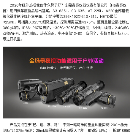
2026年红外热成像仪什么牌子好？东莞鑫泰仪器仪表有限公司（Hti鑫泰仪
器）用四款年度新品给出答案。S3-635L、S3-635、AT-225L、A220全部搭载
氧化钒非制冷红外焦平面，分辨率覆盖256×192到640×512，NETD最低
≤25mk，可捕捉0.025℃细微温差，探测距离最远4375m，整机重量全部控制在
380g以内，IP66-IP67级防护，-30℃~70℃存储温度，6小时+续航，2.4G/5G
双频Wi-Fi、激光测距、热点追踪、电子变倍1X-8X一应俱全，参数直接对标万元
级进口机型。
产品亮点在于“轻、远、准、稳”：不到一罐可乐的重量却能实现1200m激光
测距与4375m探测；25mk级灵敏度让夜间雾天也能一眼锁定目标；可拆卸18650