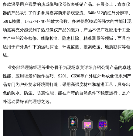
多款深受用户喜爱的热成像和仪器仪表畅销产品。
在展会上，鑫泰仪
器的产品吸引了许多参展嘉宾前来参观交流。
640×512的红外分辨率、
50Hz帧频、1×/2×/4×/8×的放大倍数、多种伪彩模式等强大的性能让现
场嘉宾充分感受到了热成像仪产品的魅力，产品不仅广泛应用于工业
生产中的设备检修、线路检查、隐患排除、精准测量等领域，而且也
适用于户外条件下的运动探险、环境监测、搜索救援、地质勘探等领
域。
业务部经理陈经理等业务骨干为现场嘉宾详细介绍公司产品的卓越
性能、应用场景和操作技巧。
S201、
C690
等户外红外热成像仪系列产
品专门为户外复杂环境而打造，采用高强度材料和精湛工艺，具备出
色的防水、防尘、防震性能，能在严苛的自然条件下稳定运行，是户
外运动爱好者的理想之选。