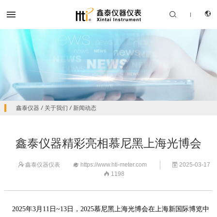


|
CN
产品中心
鑫泰仪器
/
关于我们
/
新闻动态
EN
解决方案
鑫泰仪器精彩亮相慕尼黑上海光博会
服务支持
鑫泰仪器仪表
https://www.hti-meter.com
2025-03-17



关于我们
1198

联系我们
2025年3月11日~13日，2025慕尼黑上海光博会在上海新国际博览中